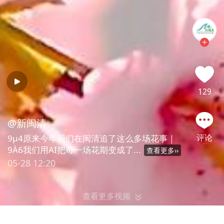
129
@
新闽清
评论
9µ4原来今年我们在闽清追了这么多场花事｜
9À6我们用AI把每一场花期变成了...
查看更多
››
05-28 12:20
查看更多视频