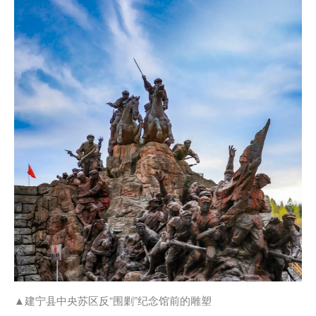
▲建宁县中央苏区反“围剿”纪念馆前的雕塑