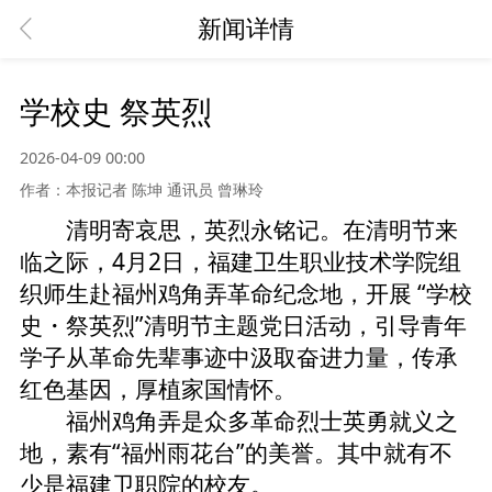
新闻详情
学校史 祭英烈
2026-04-09 00:00
作者：本报记者 陈坤 通讯员 曾琳玲
清明寄哀思，英烈永铭记。在清明节来
临之际，4月2日，福建卫生职业技术学院组
织师生赴福州鸡角弄革命纪念地，开展 “学校
史・祭英烈”清明节主题党日活动，引导青年
学子从革命先辈事迹中汲取奋进力量，传承
红色基因，厚植家国情怀。
福州鸡角弄是众多革命烈士英勇就义之
地，素有“福州雨花台”的美誉。其中就有不
少是福建卫职院的校友。