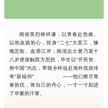
闽侯英烈林祥谦，以青春赴危难、
以热血践初心，投身“二七”大罢工，慷
慨悲歌、血洒江岸；闽清志士黄乃裳十
八岁便接触西方思想，毕生以“开民智、
救中国”为志，带领乡梓远赴海外筑就传
奇“新福州”
——他们燃尽青
春热忱，将自己的丹心，一寸一寸刻进
了华夏的汗青。