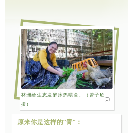
林珊给生态发酵床鸡喂食。（曾子欣
摄）
原来你是这样的“青”：