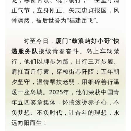
正气节，立身刚正、矢志忠贞报国，风
骨凛然，被后世誉为“福建岳飞”。
时至今日，
厦门“鼓浪屿好小哥”快
递服务队
接续青春奋斗。岛上车辆禁
行，他们以脚步为路，日行三万步履、
肩扛百斤行囊，穿梭街巷阡陌；五年朝
夕坚守，温情帮扶老弱，用细碎善行温
暖一座岛城。2025年，他们荣获中国青
年五四奖章集体，怀揣滚烫赤子心，不
负梦想、不负时代，让奋斗的理想，永
远向阳而生！