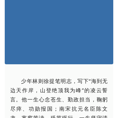
少年林则徐提笔明志，写下“海到无
边天作岸，山登绝顶我为峰”的凌云誓
言。他一生心念苍生、勤政担当，鞠躬
尽瘁、功勋报国；南宋抗元名臣陈文
龙，寒窗苦读、砥节砺行，一生坚守清