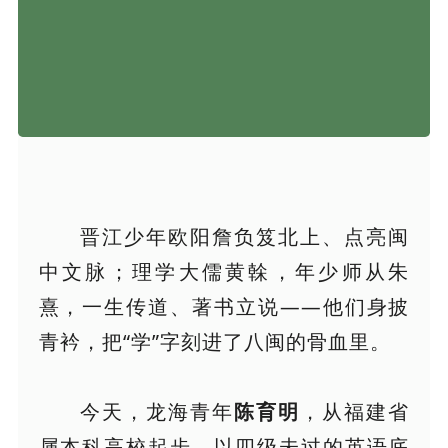
晋江少年欧阳詹负笈北上、点亮闽
中文脉；理学大儒黄榦，年少师从朱
熹，一生传道、著书立说——他们身披
青衿，把“学”字刻进了八闽的骨血里。
今天，龙海青年
陈育明
，从福建省
属本科高校起步，以四级未过的英语底