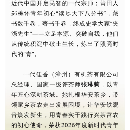
近代中国开启民智的一代宗师；莆田人
郑樵怀青年初心“读尽天下八分书”，藏
书数千卷，著书千卷，终成史学大家“夹
漈先生”——立足本源、突破自我，他们
从传统积淀中破土生长，炼出了照亮时
代的“青”。
一代佳香（漳州）有机茶有限公司
总经理、国家一级评茶师
张琳莉
，以青
年匠心深耕茶域。她扎根华安茶乡，带
领家乡茶农走出发展困境，让华安铁观
音焕发新生，用青春实干践行兴茶富农
的初心使命，荣获2026年度新时代青年