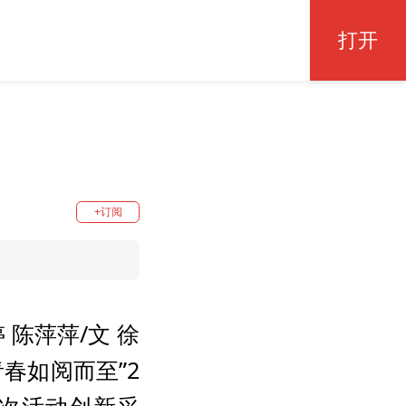
打开
+订阅
 陈萍萍/文 徐
春如阅而至”2