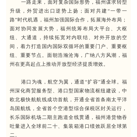
一路走来，面对复杂国际形势，福州谋求转型
升级，外贸进出口逆势上扬；面对共建“一带一
路”时代机遇，福州加强国际合作，拓展海外布局；
面对协同发展大势，福州统筹布局大平台、大枢
纽、大通道，持续拓宽对内联结、对外开放的空
间，着力打造国内国际双循环的重要门户、重要枢
纽、重要节点。面朝浩瀚沧海，广纳八方风潮，福
州在更高起点上推动开放型经济提质增效。
港口为魂，航空为翼，通道“扩容”通全球。福
州深化商贸服务型、港口型国家物流枢纽建设，中
欧北极快航航线成功首航，开通全省首条南太平洋
岛国航线，全省首个空港型综合保税区封关运行，
长乐国际机场二期主跑道全线贯通，福州港货物吞
吐量进入全球前二十、集装箱港口绩效跃居全球第
二。