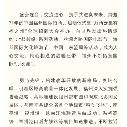
盛会连台，交流连心，携手共进赢未来。跨越
31年的中国福州国际招商月启动仪式暨“万商云集有
福之州”全球招商大会举办，向世界发出热情邀
约；“鼓岭缘”系列活动、丝绸之路国际电影节、海
丝国际文化旅游节、中国—东盟周等活动，成为人
心交流、民心相通的温暖纽带，福州不断拓宽国
际“朋友圈”。
勇当先锋，构建改革开放的新格局；奏响合
唱，引领区域高质量一体化发展。福州深入实施强
省会战略，高标准建设福州都市圈和闽东北协同发
展区，与南平共建全省首个地级市“科创飞地”，南
平港—福州港—越南江海联运首航成功，温福高
铁、福州港口后方铁路等项目加速推进，不断拉近