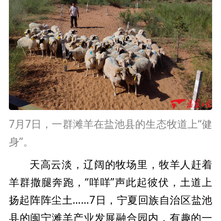
7月7日，一群滩羊在盐池县的生态牧道上“健
身”。
天高云淡，辽阔的牧场里，牧羊人赶着
羊群撒腿奔跑，“咩咩”声此起彼伏，土道上
扬起阵阵尘土……7日，宁夏回族自治区盐池
县的闽宁滩羊产业发展融合园内，有趣的一