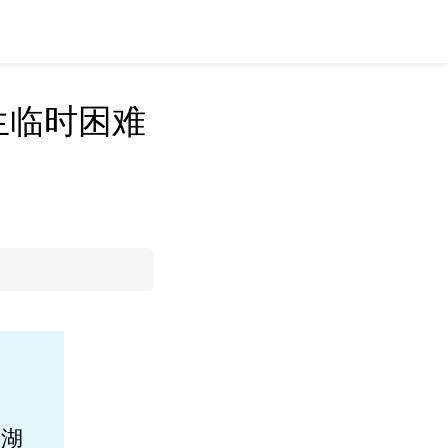
生临时困难
湖