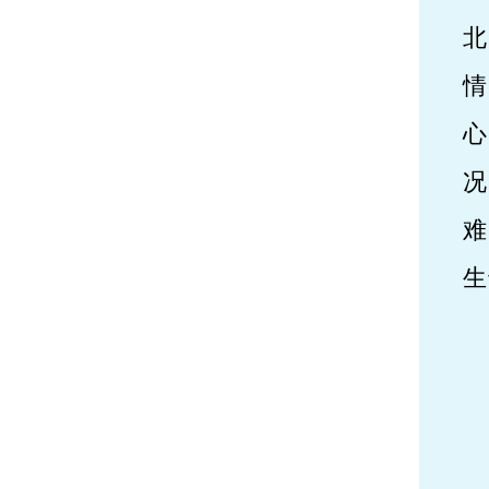
北
情
况
难
生