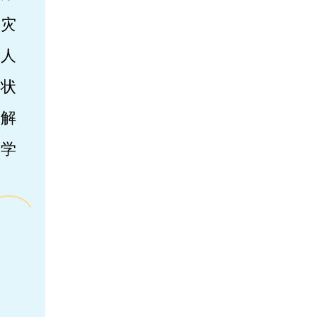
等灾
动人
状
困解
灾学