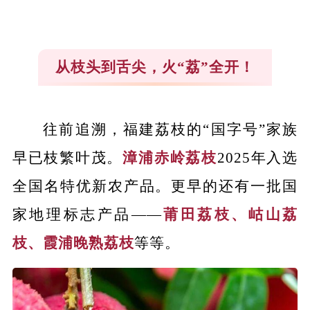
从枝头到舌尖，火“荔”全开！
往前追溯，福建荔枝的“国字号”家族
早已枝繁叶茂。
漳浦赤岭荔枝
2025年入选
全国名特优新农产品。更早的还有一批国
家地理标志产品——
莆田荔枝、岵山荔
枝、霞浦晚熟荔枝
等等。