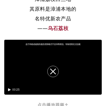
其原料是漳浦本地的
名特优新农产品
——
乌石荔枝
T
h
i
由于网络或者服务器及视频格式不支持等原因，导致视频无法加载
s
i
s
a
m
o
d
a
l
w
i
n
d
o
w.
点击播放视频↑