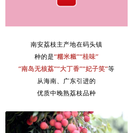
南安荔枝主产地在码头镇
种的是
“糯米糍”“桂味”
“南岛无核荔”“大丁香”“妃子笑”
等
从海南、广东引进的
优质中晚熟荔枝品种