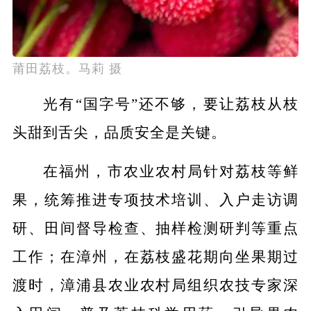
莆田荔枝。马莉 摄
光有“国字号”还不够，要让荔枝从枝
头甜到舌尖，品质安全是关键。
在福州，市农业农村局针对荔枝等鲜
果，统筹推进专项技术培训、入户走访调
研、田间督导检查、抽样检测研判等重点
工作；在漳州，在荔枝盛花期向坐果期过
渡时，漳浦县农业农村局组织农技专家深