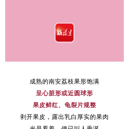
成熟的南安荔枝果形饱满
呈心脏形或近圆球形
果皮鲜红、龟裂片规整
剥开果皮，露出乳白厚实的果肉
光是看着，便已叫人垂涎