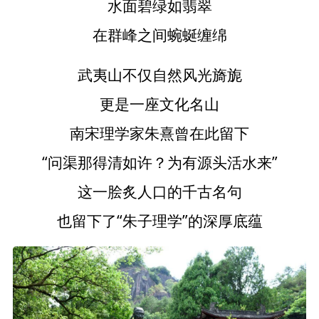
水面碧绿如翡翠
在群峰之间蜿蜒缠绵
武夷山不仅自然风光旖旎
更是一座文化名山
南宋理学家朱熹曾在此留下
“问渠那得清如许？为有源头活水来”
这一脍炙人口的千古名句
也留下了“朱子理学”的深厚底蕴