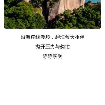
沿海岸线漫步，
碧海蓝天相伴
抛开压力与匆忙
静静享受
温柔的海岛风光