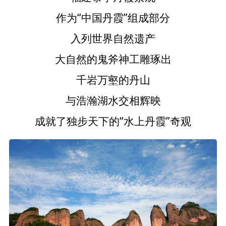
作为“中国丹霞”组成部分
入列世界自然遗产
大自然的鬼斧神工雕琢出
千岩万壑的丹山
与浩瀚湖水交相辉映
成就了独步天下的“水上丹霞”奇观