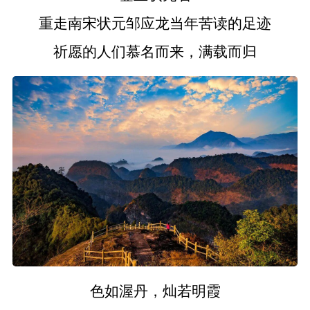
重走南宋状元邹应龙当年苦读的足迹
祈愿的人们慕名而来，满载而归
色如渥丹，灿若明霞