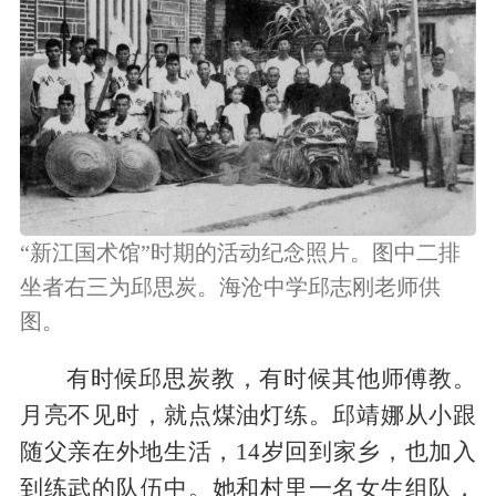
“新江国术馆”时期的活动纪念照片。图中二排
坐者右三为邱思炭。海沧中学邱志刚老师供
图。
有时候邱思炭教，有时候其他师傅教。
月亮不见时，就点煤油灯练。邱靖娜从小跟
随父亲在外地生活，14岁回到家乡，也加入
到练武的队伍中。她和村里一名女生组队，