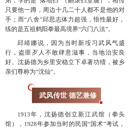
弟，学的是“落地扫”（翻滚扫堂腿），相传
只要他一蹲，周边十几二十人都不是他的对
手；而“八舍”邱思志体力超强，悟性最好，
练的是五祖鹤阳拳最高境界“六门八法”。
邱靖娜说，因为当时新垵习武风气盛
行，盗匪歹人不敢肆意滋事，当地治安良
好。沈扬德为乡里安稳立下卓著功绩，被乡
亲们尊称为“沈仙”。
武风传世 德艺兼修
1913年，沈扬德创立新江武馆（拳头
馆），1928年参加当时的民国“国术”考试，