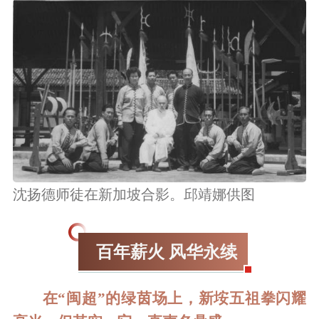
沈扬德师徒在新加坡合影。邱靖娜供图
百年薪火 风华永续
在“闽超”的绿茵场上，新垵五祖拳闪耀