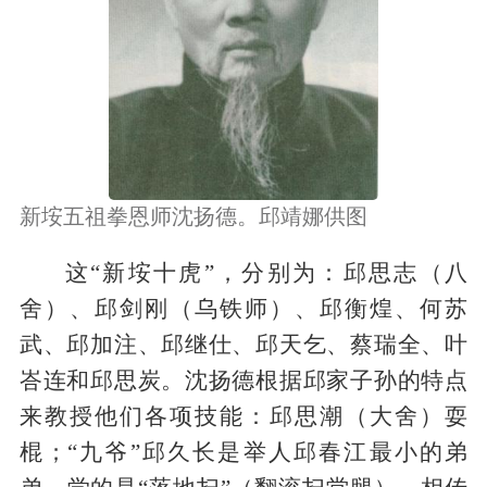
新垵五祖拳恩师沈扬德。邱靖娜供图
这“新垵十虎”，分别为：邱思志（八
舍）、邱剑刚（乌铁师）、邱衡煌、何苏
武、邱加注、邱继仕、邱天乞、蔡瑞全、叶
峇连和邱思炭。沈扬德根据邱家子孙的特点
来教授他们各项技能：邱思潮（大舍）耍
棍；“九爷”邱久长是举人邱春江最小的弟