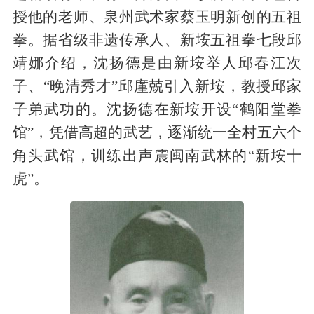
授他的老师、泉州武术家蔡玉明新创的五祖
拳。据省级非遗传承人、新垵五祖拳七段邱
靖娜介绍，沈扬德是由新垵举人邱春江次
子、“晚清秀才”
邱廑兢引入新垵，教授邱家
子弟武功的。沈扬德在新垵开设“鹤阳堂拳
馆”，凭借高超的武艺，逐渐统一全村五六个
角头武馆，训练出声震闽南武林的“新垵十
虎”。