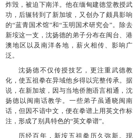
炸毁，被迫下南洋。他在缅甸建德堂教授武
功，后辗转到了新加坡，又创办了颇具影响
的“蓝青国术馆”和“玉明国术研究会”。除去
新垵这一支，沈扬德的弟子分布在闽台、港
澳地区以及南洋各地，薪火相传、影响广
泛。
沈扬德不仅传授技艺，更注重武德教
化，使五祖拳在异域他乡得以完整传承。
据
说，在新加坡，因与当地侨胞语言相通，沈
扬德以闽南话教学。一些弟子虽通晓闽南
话，但因不谙中文，便在拳谱上用英文作标
注，形成了别具特色的“英文拳谱”。
历经百年，新垵五祖拳历久弥新。现