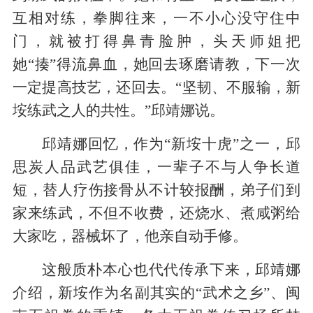
互相对练，拳脚往来，一不小心没守住中
门，就被打得鼻青脸肿，头天师姐把
她“揍”得流鼻血，她回去琢磨请教，下一次
一定提高技艺，还回去。“坚韧、不服输，新
垵练武之人的共性。”邱靖娜说。
邱靖娜回忆，作为“新垵十虎”之一，邱
思炭人品武艺俱佳，一辈子不与人争长道
短，替人疗伤接骨从不计较报酬，弟子们到
家来练武，不但不收费，还烧水、煮咸粥给
大家吃，器械坏了，他亲自动手修。
这般质朴本心也代代传承下来，邱靖娜
介绍，新垵作为名副其实的“武术之乡”、闽