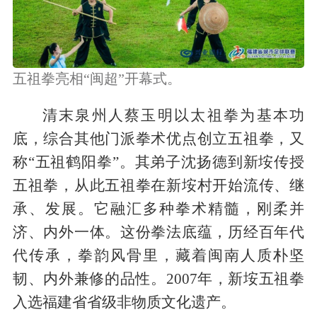
五祖拳亮相“闽超”开幕式。
清末泉州人蔡玉明以太祖拳为基本功
底，综合其他门派拳术优点创立五祖拳，又
称“五祖鹤阳拳”。
其弟子沈扬德到新垵传授
五祖拳，从此五祖拳在新垵村开始流传、继
承、发展。它融汇多种拳术精髓，刚柔并
济、内外一体。这份拳法底蕴，历经百年代
代传承，拳韵风骨里，藏着闽南人质朴坚
韧、内外兼修的品性。
2007年，新垵五祖拳
入选福建省省级非物质文化遗产。