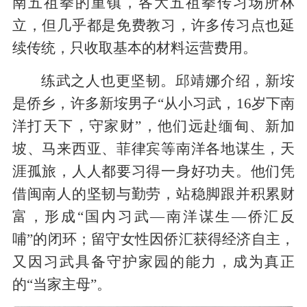
南五祖拳的重镇，各大五祖拳传习场所林
立，但几乎都是免费教习，许多传习点也延
续传统，只收取基本的材料运营费用。
练武之人也更坚韧。邱靖娜介绍，新垵
是侨乡，许多新垵男子“从小习武，16岁下南
洋打天下，守家财”，他们远赴缅甸、新加
坡、马来西亚、菲律宾等南洋各地谋生，天
涯孤旅，人人都要习得一身好功夫。他们凭
借闽南人的坚韧与勤劳，站稳脚跟并积累财
富，形成“国内习武—南洋谋生—侨汇反
哺”的闭环；留守女性因侨汇获得经济自主，
又因习武具备守护家园的能力，成为真正
的“当家主母”。