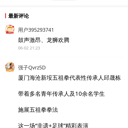
最新评论
用户395293741
鼓声激昂、龙狮欢腾
06-02 21:23
强子Qvrz5D
厦门海沧新垵五祖拳代表性传承人邱晟栋
带着多名青年传承人及10余名学生
施展五祖拳拳法
这一场“非遗+足球”精彩表演