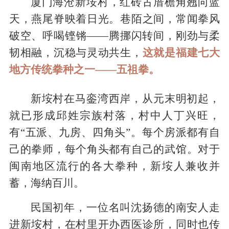
厦门海沧新垵村，红砖古厝檐角翘向蓝
天，燕尾脊映着日光。巷陌之间，常闻拳风
破空、呼喝铿锵——腾挪闪转间，刚劲与柔
韧相融，沉稳与灵动共生，
这就是福建七大
地方传统拳种之一——五祖拳。
新垵村在马銮湾西岸，从元末明初起，
就已形成邱姓宗族村落，
村中人丁兴旺，
有“五派、九房、四角头”。每个房派都有自
己的拳师，每个角头都有自己的武馆。对于
闽南地区流行的各大拳种，新垵人兼收并
蓄，海纳百川。
民国初年，一位名叫沈扬德的南安人走
进新垵村，在村里开办西医诊所，同时也传