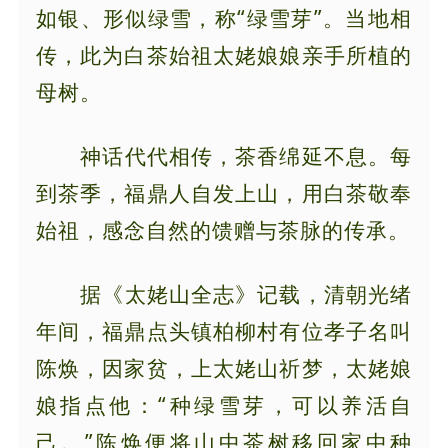
如银、形似绿雪，称“绿雪芽”。当地相
传，此为白茶始祖太姥娘娘亲手所植的
母树。
神话代代相传，茶香绵延不息。每
到茶季，福鼎人自发上山，用白茶敬奉
始祖，感念自然的馈赠与茶脉的传承。
据《太姥山全志》记载，清朝光绪
年间，福鼎点头镇柏柳村有位孝子名叫
陈焕，因家贫，上太姥山祈梦，太姥娘
娘指点他：“种绿雪芽，可以养活自
己。”陈焕便将山中茶树移回家中种