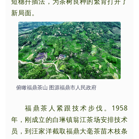
短穗扦插法，为茶树良种的繁育打开了
新局面。
俯瞰福鼎茶山 图源福鼎市人民政府
福鼎茶人紧跟技术步伐。1958
年，刚成立的白琳镇翁江茶场安排技术
员，到汪家洋截取福鼎大毫茶苗木枝条