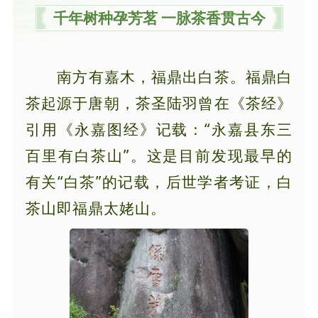
千年树种孕芳茗 一脉茶香贯古今
南方有嘉木，福鼎出白茶。
福鼎白
茶起源于唐朝，茶圣陆羽曾在《茶经》
引用《永嘉图经》记载：“永嘉县东三
百里有白茶山”。这是目前发现最早的
有关“白茶”的记载，后世学者考证，白
茶山即福鼎太姥山。