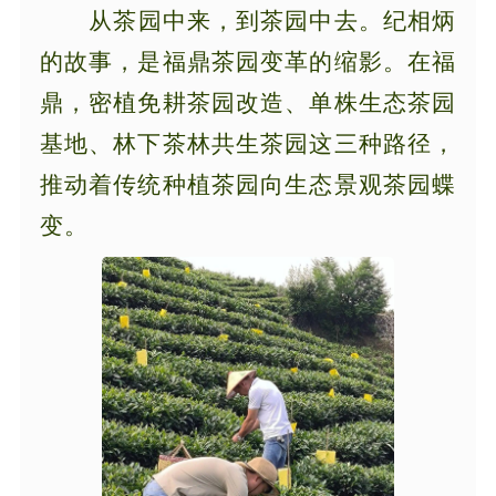
从茶园中来，到茶园中去。纪相炳
的故事，是福鼎茶园变革的缩影。在福
鼎，密植免耕茶园改造、单株生态茶园
基地、林下茶林共生茶园这三种路径，
推动着传统种植茶园向生态景观茶园蝶
变。