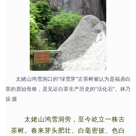
太姥山鸿雪洞口的“绿雪芽”古茶树被认为是福鼎白
茶的原始母株，是见证白茶生产历史的“活化石”。林乃
设 摄
太姥山鸿雪洞旁，至今屹立一株古
茶树。春来芽头肥壮、白毫密披、色白