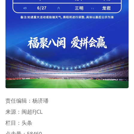
责任编辑：杨济璠
来源：闽超FJCL
栏目：头条
点击量：58460