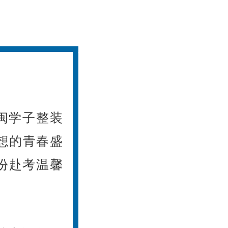
闽学子整装
想的青春盛
份赴考温馨