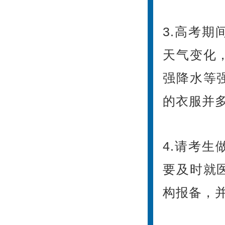
3.高考
天气变化
强降水等
的衣服并
4.请考
要及时就
构报备，