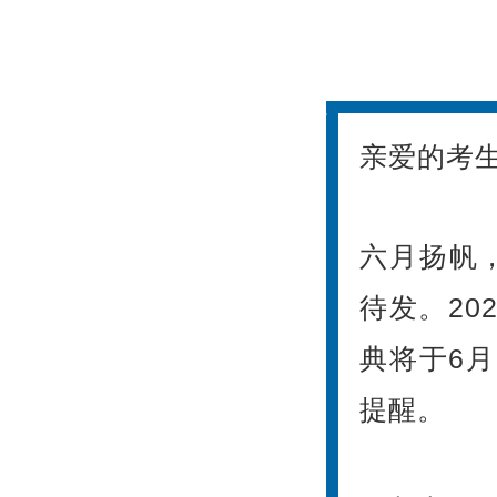
亲爱的考
六月扬帆
待发。2
典将于6
提醒。