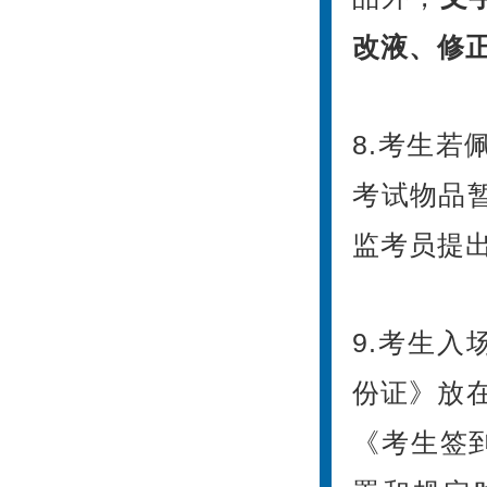
改液、修
8.考生
考试物品
监考员提
9.考生
份证》放
《考生签