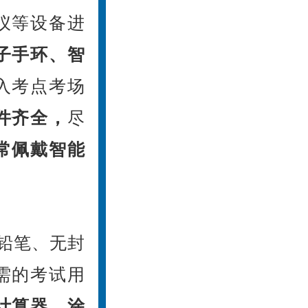
仪等设备进
子手环、智
入考点考场
件齐全，
尽
常佩戴智能
B铅笔、无封
需的考试用
计算器、涂