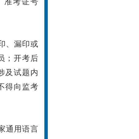
、准考证号
印、漏印或
员；开考后
涉及试题内
不得向监考
家通用语言