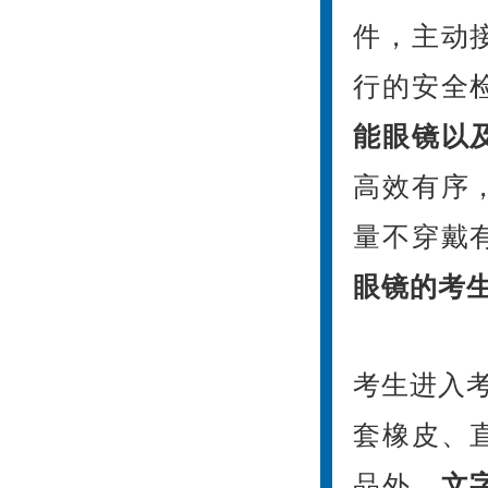
件，主动
行的安全
能眼镜以
高效有序
量不穿戴
眼镜的考
考生进入考
套橡皮、
品外，
文