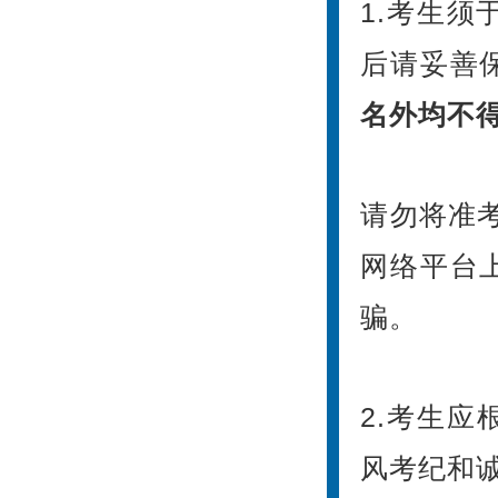
1.考生须
后请妥善
名外均不
请勿将准
网络平台
骗。
2.考生
风考纪和